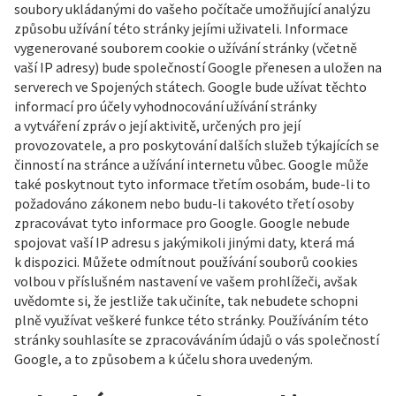
soubory ukládanými do vašeho počítače umožňující analýzu
způsobu užívání této stránky jejími uživateli. Informace
vygenerované souborem cookie o užívání stránky (včetně
vaší IP adresy) bude společností Google přenesen a uložen na
serverech ve Spojených státech. Google bude užívat těchto
informací pro účely vyhodnocování užívání stránky
a vytváření zpráv o její aktivitě, určených pro její
provozovatele, a pro poskytování dalších služeb týkajících se
činností na stránce a užívání internetu vůbec. Google může
také poskytnout tyto informace třetím osobám, bude-li to
požadováno zákonem nebo budu-li takovéto třetí osoby
zpracovávat tyto informace pro Google. Google nebude
spojovat vaší IP adresu s jakýmikoli jinými daty, která má
k dispozici. Můžete odmítnout používání souborů cookies
volbou v příslušném nastavení ve vašem prohlížeči, avšak
uvědomte si, že jestliže tak učiníte, tak nebudete schopni
plně využívat veškeré funkce této stránky. Používáním této
stránky souhlasíte se zpracováváním údajů o vás společností
Google, a to způsobem a k účelu shora uvedeným.