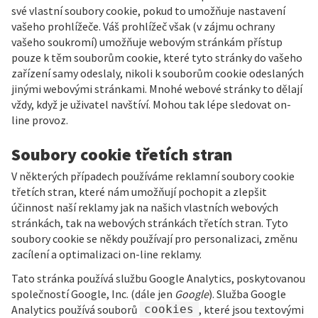
své vlastní soubory cookie, pokud to umožňuje nastavení
vašeho prohlížeče. Váš prohlížeč však (v zájmu ochrany
vašeho soukromí) umožňuje webovým stránkám přístup
pouze k těm souborům cookie, které tyto stránky do vašeho
zařízení samy odeslaly, nikoli k souborům cookie odeslaných
jinými webovými stránkami. Mnohé webové stránky to dělají
vždy, když je uživatel navštíví. Mohou tak lépe sledovat on-
line provoz.
Soubory cookie třetích stran
V některých případech používáme reklamní soubory cookie
třetích stran, které nám umožňují pochopit a zlepšit
účinnost naší reklamy jak na našich vlastních webových
stránkách, tak na webových stránkách třetích stran. Tyto
soubory cookie se někdy používají pro personalizaci, změnu
zacílení a optimalizaci on-line reklamy.
Tato stránka používá službu
Google Analytics
, poskytovanou
společností Google, Inc. (dále jen
Google
). Služba Google
Analytics používá souborů
cookies
, které jsou textovými